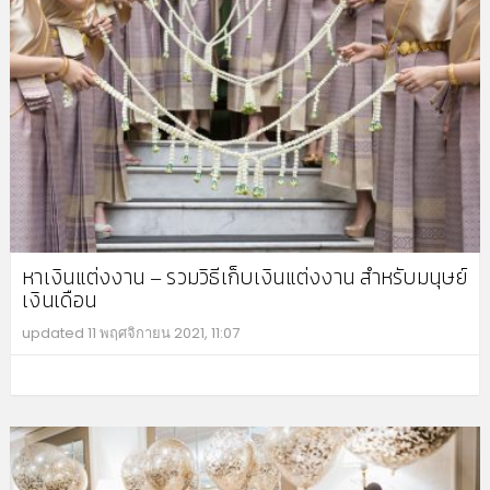
หาเงินแต่งงาน – รวมวิธีเก็บเงินแต่งงาน สำหรับมนุษย์
เงินเดือน
updated
11 พฤศจิกายน 2021, 11:07
MO