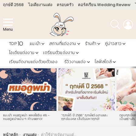
ฤกษ์ดี 2568
ไอเดียงานแต่ง
ครอบครัว
คอร์สเรียน Wedding Review
ค้นหา
L
Menu
10
TOP
แนะนำ
สถานที่แต่งงาน
ร้านค้า
คู่บ่าวสาว
ไอเดียแต่งงาน
เตรียมตัวแต่งงาน
เรียนจัดงานแต่งด้วยตัวเอง
รีวิวงานแต่ง
ไลฟ์สไตล์
LATEST
STORIES
แนะนำ หมอดูพม่า พหลโยธิน 48 –
“ฤกษ์ดี ปี 2568” ฤกษ์แต่งงานและ
ตอบทุกข้อสง
หมอดูพม่าแม่น ๆ ห้ามพลาด!
ฤกษ์มงคล เล็งวันมหาฤกษ์!
เป็นอย่างไร 
You are here:
หน้าหลัก
งานแต่ง
ค่าใช้จ่ายจัดงานแต่งงาน