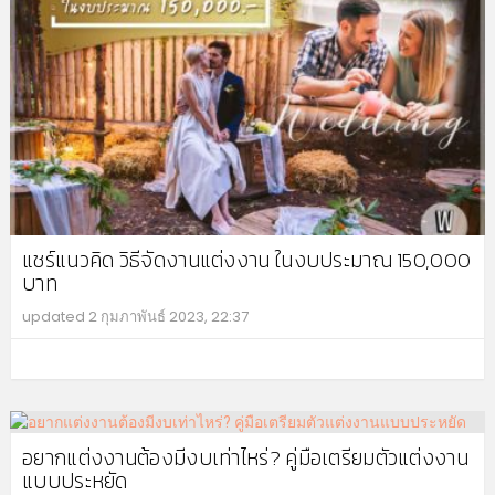
แชร์แนวคิด วิธีจัดงานแต่งงาน ในงบประมาณ 150,000
บาท
updated
2 กุมภาพันธ์ 2023, 22:37
MO
อยากแต่งงานต้องมีงบเท่าไหร่? คู่มือเตรียมตัวแต่งงาน
แบบประหยัด