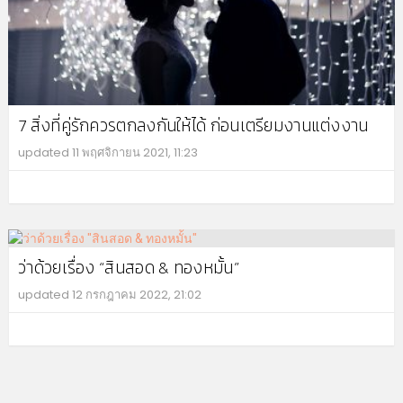
7 สิ่งที่คู่รักควรตกลงกันให้ได้ ก่อนเตรียมงานแต่งงาน
updated
11 พฤศจิกายน 2021, 11:23
MO
ว่าด้วยเรื่อง “สินสอด & ทองหมั้น”
updated
12 กรกฎาคม 2022, 21:02
MO