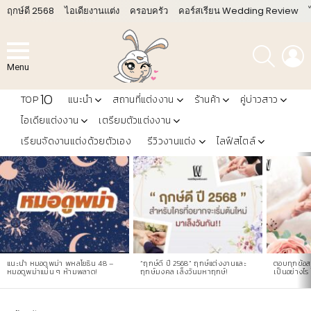
ฤกษ์ดี 2568
ไอเดียงานแต่ง
ครอบครัว
คอร์สเรียน Wedding Review
ค้นหา
L
Menu
10
TOP
แนะนำ
สถานที่แต่งงาน
ร้านค้า
คู่บ่าวสาว
ไอเดียแต่งงาน
เตรียมตัวแต่งงาน
เรียนจัดงานแต่งด้วยตัวเอง
รีวิวงานแต่ง
ไลฟ์สไตล์
LATEST
STORIES
แนะนำ หมอดูพม่า พหลโยธิน 48 –
“ฤกษ์ดี ปี 2568” ฤกษ์แต่งงานและ
ตอบทุกข้อสง
หมอดูพม่าแม่น ๆ ห้ามพลาด!
ฤกษ์มงคล เล็งวันมหาฤกษ์!
เป็นอย่างไร 