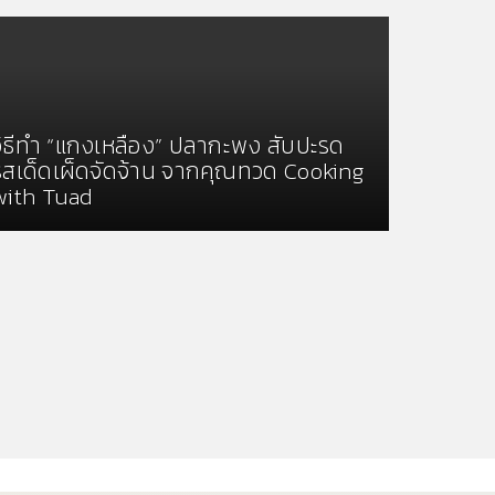
วิธีทำ “แกงเหลือง” ปลากะพง สับปะรด
รสเด็ดเผ็ดจัดจ้าน จากคุณทวด Cooking
with Tuad