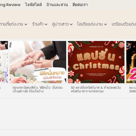
ing Review
ไลฟ์สไตล์
บ้านและสวน
ติดต่อเรา
ถานที่แต่งงาน
ร้านค้า
คู่บ่าวสาว
ไอเดียแต่งงาน
เตรียมตัวแต่
ะ
ตอบทุกข้อสงสัยใน ‘พิธีหมั้น’ ขั้นตอน
50 แคปชั่นคริสต์มาส & คําอวยพรวัน
แนะน
เป็นอย่างไร ใช้อะไรบ้าง
คริสต์มาส ภาษาอังกฤษ
2566