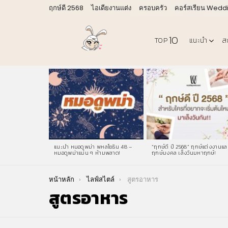
ฤกษ์ดี 2568
ไอเดียงานแต่ง
ครอบครัว
คอร์สเรียน Wedd
10
TOP
แนะนำ
ส
LATEST
STORIES
แนะนำ หมอดูพม่า พหลโยธิน 48 –
“ฤกษ์ดี ปี 2568” ฤกษ์แต่งงานแล
หมอดูพม่าแม่น ๆ ห้ามพลาด!
ฤกษ์มงคล เล็งวันมหาฤกษ์!
You are here:
หน้าหลัก
ไลฟ์สไตล์
สูตรอาหาร
สูตรอาหาร