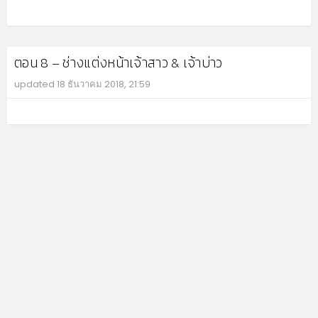
MO
ตอน 8 – ช่างแต่งหน้าเจ้าสาว & เจ้าบ่าว
updated
18 ธันวาคม 2018, 21:59
MO