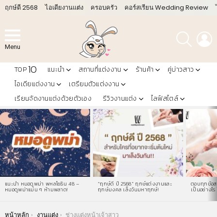
ฤกษ์ดี 2568
ไอเดียงานแต่ง
ครอบครัว
คอร์สเรียน Wedding Review
ค้นหา
L
Menu
10
TOP
แนะนำ
สถานที่แต่งงาน
ร้านค้า
คู่บ่าวสาว
ไอเดียแต่งงาน
เตรียมตัวแต่งงาน
เรียนจัดงานแต่งด้วยตัวเอง
รีวิวงานแต่ง
ไลฟ์สไตล์
LATEST
STORIES
แนะนำ หมอดูพม่า พหลโยธิน 48 –
“ฤกษ์ดี ปี 2568” ฤกษ์แต่งงานและ
ตอบทุกข้อสง
หมอดูพม่าแม่น ๆ ห้ามพลาด!
ฤกษ์มงคล เล็งวันมหาฤกษ์!
เป็นอย่างไร 
You are here:
หน้าหลัก
งานแต่ง
ช่างแต่งหน้าเจ้าสาว