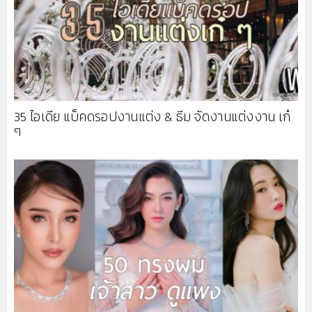
35 ไอเดีย แบ็คดรอปงานแต่ง & ธีม จัดงานแต่งงาน เก๋
ๆ