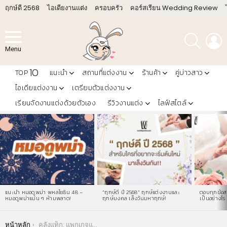
ฤกษ์ดี 2568
ไอเดียงานแต่ง
ครอบครัว
คอร์สเรียน Wedding Review
ค้นหา
L
Menu
10
TOP
แนะนำ
สถานที่แต่งงาน
ร้านค้า
คู่บ่าวสาว
ไอเดียแต่งงาน
เตรียมตัวแต่งงาน
เรียนจัดงานแต่งด้วยตัวเอง
รีวิวงานแต่ง
ไลฟ์สไตล์
LATEST
STORIES
แนะนำ หมอดูพม่า พหลโยธิน 48 –
“ฤกษ์ดี ปี 2568” ฤกษ์แต่งงานและ
ตอบทุกข้อสง
หมอดูพม่าแม่น ๆ ห้ามพลาด!
ฤกษ์มงคล เล็งวันมหาฤกษ์!
เป็นอย่างไร 
You are here:
หน้าหลัก
คลังแท็ก: แพกเกจแต่งงาน ดาราเทวี เชียงใหม่ ราคา ปี 2560 – 2561