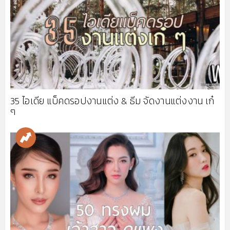
35 ไอเดีย แบ็คดรอปงานแต่ง & ธีม จัดงานแต่งงาน เก๋
ๆ