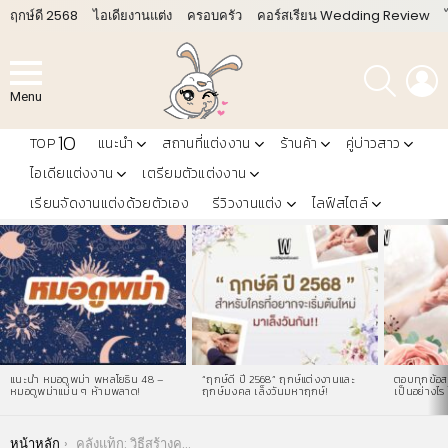
ฤกษ์ดี 2568
ไอเดียงานแต่ง
ครอบครัว
คอร์สเรียน Wedding Review
ค้นหา
L
Menu
10
TOP
แนะนำ
สถานที่แต่งงาน
ร้านค้า
คู่บ่าวสาว
ไอเดียแต่งงาน
เตรียมตัวแต่งงาน
เรียนจัดงานแต่งด้วยตัวเอง
รีวิวงานแต่ง
ไลฟ์สไตล์
LATEST
STORIES
แนะนำ หมอดูพม่า พหลโยธิน 48 –
“ฤกษ์ดี ปี 2568” ฤกษ์แต่งงานและ
ตอบทุกข้อสง
หมอดูพม่าแม่น ๆ ห้ามพลาด!
ฤกษ์มงคล เล็งวันมหาฤกษ์!
เป็นอย่างไร 
You are here:
หน้าหลัก
คลังแท็ก: วิธีสร้างความสุข