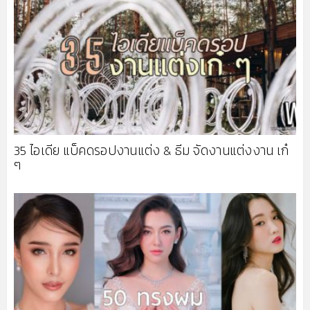
35 ไอเดีย แบ็คดรอปงานแต่ง & ธีม จัดงานแต่งงาน เก๋
ๆ