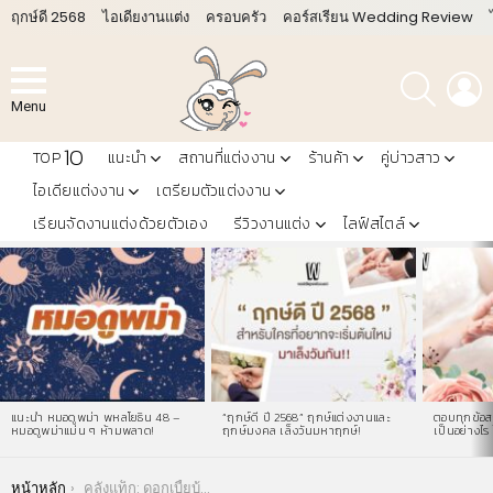
ฤกษ์ดี 2568
ไอเดียงานแต่ง
ครอบครัว
คอร์สเรียน Wedding Review
ค้นหา
L
Menu
10
TOP
แนะนำ
สถานที่แต่งงาน
ร้านค้า
คู่บ่าวสาว
ไอเดียแต่งงาน
เตรียมตัวแต่งงาน
เรียนจัดงานแต่งด้วยตัวเอง
รีวิวงานแต่ง
ไลฟ์สไตล์
LATEST
STORIES
แนะนำ หมอดูพม่า พหลโยธิน 48 –
“ฤกษ์ดี ปี 2568” ฤกษ์แต่งงานและ
ตอบทุกข้อสง
หมอดูพม่าแม่น ๆ ห้ามพลาด!
ฤกษ์มงคล เล็งวันมหาฤกษ์!
เป็นอย่างไร 
You are here:
หน้าหลัก
คลังแท็ก: ดอกเบี้ยบ้าน