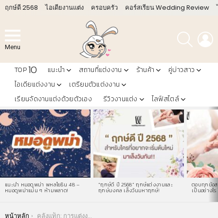
ฤกษ์ดี 2568
ไอเดียงานแต่ง
ครอบครัว
คอร์สเรียน Wedding Review
ค้นหา
L
Menu
10
TOP
แนะนำ
สถานที่แต่งงาน
ร้านค้า
คู่บ่าวสาว
ไอเดียแต่งงาน
เตรียมตัวแต่งงาน
เรียนจัดงานแต่งด้วยตัวเอง
รีวิวงานแต่ง
ไลฟ์สไตล์
LATEST
STORIES
แนะนำ หมอดูพม่า พหลโยธิน 48 –
“ฤกษ์ดี ปี 2568” ฤกษ์แต่งงานและ
ตอบทุกข้อสง
หมอดูพม่าแม่น ๆ ห้ามพลาด!
ฤกษ์มงคล เล็งวันมหาฤกษ์!
เป็นอย่างไร 
You are here:
หน้าหลัก
คลังแท็ก: การแต่งงานแบบคริสต์