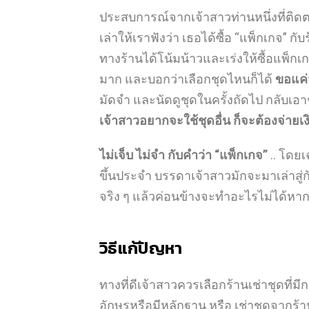
ประสบการณ์จากเจ้าสาวท่านหนึ่งที่ต
เล่าให้เราฟังว่า เธอได้ซื้อ “แพ็กเกจ” กับร
ทางร้านได้โน้มน้าวและเร่งให้ซื้อแพ็กเ
มาก และบอกว่าเลือกชุดไหนก็ได้
ขอแค่
มัดจำ และนัดดูชุดในครั้งถัดไป กลับเอาช
เจ้าสาวอยากจะใช้ชุดอื่น ก็จะต้องจ่ายเงิ
ไม่เจ็บ ไม่จำ กับคำว่า “แพ็กเกจ”
.. โดยเ
ขึ้นประจำ บรรดาเจ้าสาวมักจะมาเล่าสู่
จริง ๆ แล้วค่อนข้างจะทำอะไรไม่ได้หา
วิธีแก้ปัญหา
ทางที่ดีเจ้าสาวควรเลือกร้านเช่าชุดที่
อักษรหรือมีหลักฐาน หรือ เช่าชุดจากร้านที