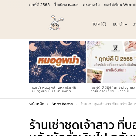
ฤกษ์ดี 2568
ไอเดียงานแต่ง
ครอบครัว
คอร์สเรียน Wedd
10
TOP
แนะนำ
ส
LATEST
STORIES
แนะนำ หมอดูพม่า พหลโยธิน 48 –
“ฤกษ์ดี ปี 2568” ฤกษ์แต่งงานแล
หมอดูพม่าแม่น ๆ ห้ามพลาด!
ฤกษ์มงคล เล็งวันมหาฤกษ์!
You are here:
หน้าหลัก
Snax Items
ร้านเช่าชุดเจ้าสาว ที่บอกว่าเลือกชุดไหนก็ได้ แต่หลังมัดจำเงินไป
ร้านเช่าชุดเจ้าสาว ที่