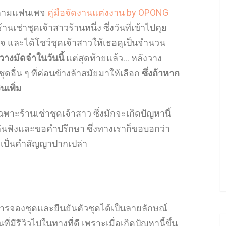
ิดตามแฟนเพจ
คู่มือจัดงานแต่งงาน by OPONG
้านเช่าชุดเจ้าสาวร้านหนึ่ง ซึ่งวันที่เข้าไปคุย
กจ และได้โชว์ชุดเจ้าสาวให้เธอดูเป็นจำนวน
วางมัดจำในวันนี้
แต่สุดท้ายแล้ว… หลังวาง
ุดอื่น ๆ ที่ค่อนข้างล้าสมัยมาให้เลือก
ซึ่งถ้าหาก
นเพิ่ม
ฉพาะร้านเช่าชุดเจ้าสาว ซึ่งมักจะเกิดปัญหานี้
กันฟังและขอคำปรึกษา ซึ่งทางเราก็ขอบอกว่า
กเป็นคำสัญญาปากเปล่า
มีการจองชุดและยืนยันตัวชุดได้เป็นลายลักษณ์
่มีรีวิวไปในทางที่ดี เพราะเมื่อเกิดปัญหานี้ขึ้น