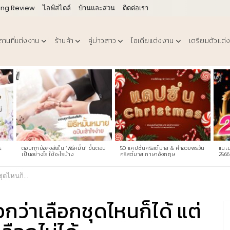
ing Review
ไลฟ์สไตล์
บ้านและสวน
ติดต่อเรา
ถานที่แต่งงาน
ร้านค้า
คู่บ่าวสาว
ไอเดียแต่งงาน
เตรียมตัวแต่
ะ
ตอบทุกข้อสงสัยใน ‘พิธีหมั้น’ ขั้นตอน
50 แคปชั่นคริสต์มาส & คําอวยพรวัน
แนะน
เป็นอย่างไร ใช้อะไรบ้าง
คริสต์มาส ภาษาอังกฤษ
2566
 กลับเลือกไม่ได้
บอกว่าเลือกชุดไหนก็ได้ แต่