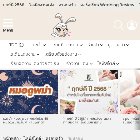
ฤกษ์ดี 2568
ไอเดียงานแต่ง
ครอบครัว
คอร์สเรียน Wedding Review
ค้นหา
L
Menu
10
TOP
แนะนำ
สถานที่แต่งงาน
ร้านค้า
คู่บ่าวสาว
ไอเดียแต่งงาน
เตรียมตัวแต่งงาน
เรียนจัดงานแต่งด้วยตัวเอง
รีวิวงานแต่ง
ไลฟ์สไตล์
LATEST
STORIES
แนะนำ หมอดูพม่า พหลโยธิน 48 –
“ฤกษ์ดี ปี 2568” ฤกษ์แต่งงานและ
ตอบทุกข้อสง
หมอดูพม่าแม่น ๆ ห้ามพลาด!
ฤกษ์มงคล เล็งวันมหาฤกษ์!
เป็นอย่างไร 
You are here:
หน้าหลัก
ไลฟ์สไตล์
ครอบครัว
วัยมัธยม