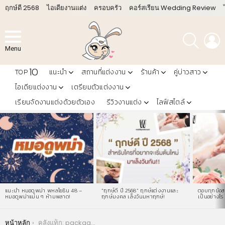
ฤกษ์ดี 2568
ไอเดียงานแต่ง
ครอบครัว
คอร์สเรียน Wedding Review
ค้นหา
L
Menu
10
TOP
แนะนำ
สถานที่แต่งงาน
ร้านค้า
คู่บ่าวสาว
ไอเดียแต่งงาน
เตรียมตัวแต่งงาน
เรียนจัดงานแต่งด้วยตัวเอง
รีวิวงานแต่ง
ไลฟ์สไตล์
LATEST
STORIES
แนะนำ หมอดูพม่า พหลโยธิน 48 –
“ฤกษ์ดี ปี 2568” ฤกษ์แต่งงานและ
ตอบทุกข้อสง
หมอดูพม่าแม่น ๆ ห้ามพลาด!
ฤกษ์มงคล เล็งวันมหาฤกษ์!
เป็นอย่างไร 
You are here:
หน้าหลัก
คลังแท็ก: package แต่งงานราคาถูก