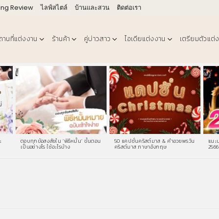
ing Review
ไลฟ์สไตล์
บ้านและสวน
ติดต่อเรา
ถานที่แต่งงาน
ร้านค้า
คู่บ่าวสาว
ไอเดียแต่งงาน
เตรียมตัวแต่
ะ
ตอบทุกข้อสงสัยใน ‘พิธีหมั้น’ ขั้นตอน
50 แคปชั่นคริสต์มาส & คําอวยพรวัน
แนะน
เป็นอย่างไร ใช้อะไรบ้าง
คริสต์มาส ภาษาอังกฤษ
2566