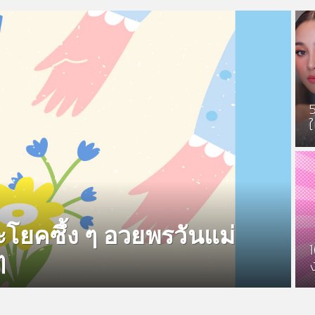
ะโยคซึ้ง ๆ อวยพรวันแม่
ๆ