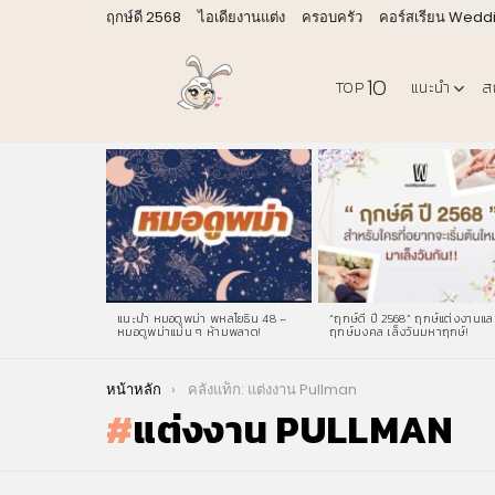
ฤกษ์ดี 2568
ไอเดียงานแต่ง
ครอบครัว
คอร์สเรียน Wedd
10
TOP
แนะนำ
ส
LATEST
STORIES
แนะนำ หมอดูพม่า พหลโยธิน 48 –
“ฤกษ์ดี ปี 2568” ฤกษ์แต่งงานแล
หมอดูพม่าแม่น ๆ ห้ามพลาด!
ฤกษ์มงคล เล็งวันมหาฤกษ์!
You are here:
หน้าหลัก
คลังแท็ก: แต่งงาน Pullman
แต่งงาน PULLMAN