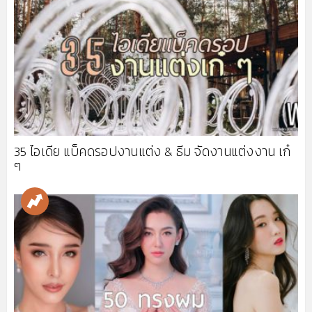
35 ไอเดีย แบ็คดรอปงานแต่ง & ธีม จัดงานแต่งงาน เก๋
ๆ