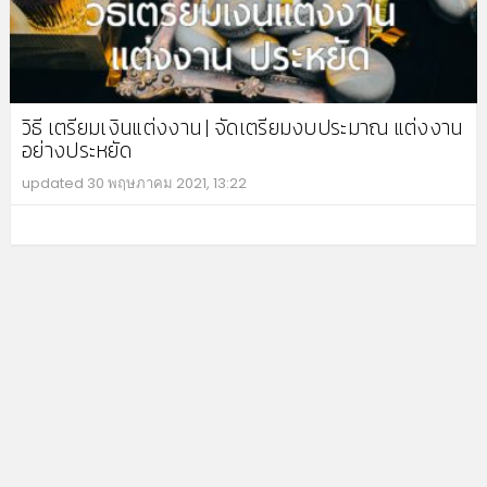
วิธี เตรียมเงินแต่งงาน | จัดเตรียมงบประมาณ แต่งงาน
อย่างประหยัด
updated
30 พฤษภาคม 2021, 13:22
MO