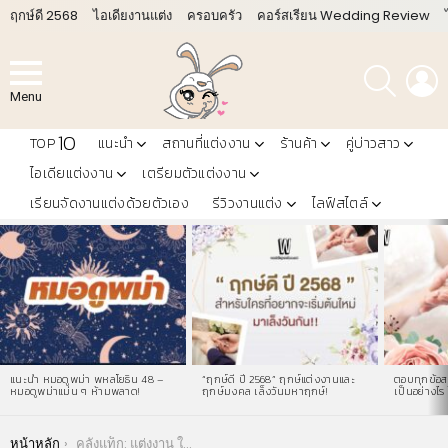
ฤกษ์ดี 2568
ไอเดียงานแต่ง
ครอบครัว
คอร์สเรียน Wedding Review
ค้นหา
L
Menu
10
TOP
แนะนำ
สถานที่แต่งงาน
ร้านค้า
คู่บ่าวสาว
ไอเดียแต่งงาน
เตรียมตัวแต่งงาน
เรียนจัดงานแต่งด้วยตัวเอง
รีวิวงานแต่ง
ไลฟ์สไตล์
LATEST
STORIES
แนะนำ หมอดูพม่า พหลโยธิน 48 –
“ฤกษ์ดี ปี 2568” ฤกษ์แต่งงานและ
ตอบทุกข้อสง
หมอดูพม่าแม่น ๆ ห้ามพลาด!
ฤกษ์มงคล เล็งวันมหาฤกษ์!
เป็นอย่างไร 
You are here:
หน้าหลัก
คลังแท็ก: แต่งงาน ใช้เงินเท่าไร