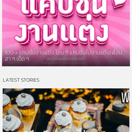
100 + แคปชั่นงานแต่ง โดน ๆ แคปชั่นไปงานแต่งเพื่อน
ฮา ๆ เด็ด ๆ
LATEST STORIES