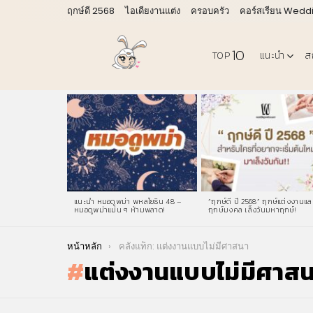
ฤกษ์ดี 2568
ไอเดียงานแต่ง
ครอบครัว
คอร์สเรียน Wedd
10
TOP
แนะนำ
ส
LATEST
STORIES
แนะนำ หมอดูพม่า พหลโยธิน 48 –
“ฤกษ์ดี ปี 2568” ฤกษ์แต่งงานแล
หมอดูพม่าแม่น ๆ ห้ามพลาด!
ฤกษ์มงคล เล็งวันมหาฤกษ์!
You are here:
หน้าหลัก
คลังแท็ก: แต่งงานแบบไม่มีศาสนา
แต่งงานแบบไม่มีศาส