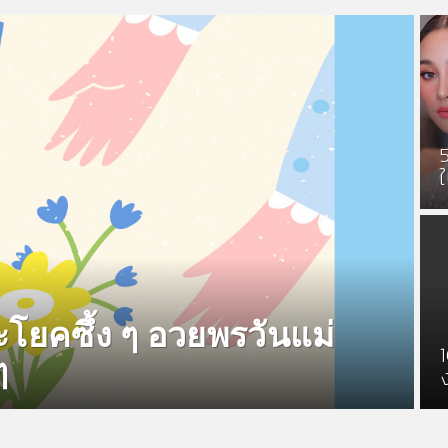
ะโยคซึ้ง ๆ อวยพรวันแม่
ๆ