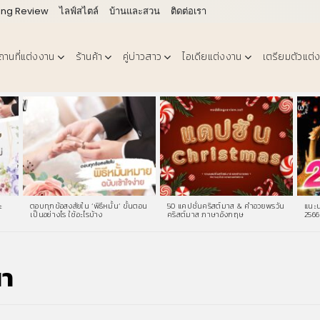
ing Review
ไลฟ์สไตล์
บ้านและสวน
ติดต่อเรา
ถานที่แต่งงาน
ร้านค้า
คู่บ่าวสาว
ไอเดียแต่งงาน
เตรียมตัวแต่
ะ
ตอบทุกข้อสงสัยใน ‘พิธีหมั้น’ ขั้นตอน
50 แคปชั่นคริสต์มาส & คําอวยพรวัน
แนะน
เป็นอย่างไร ใช้อะไรบ้าง
คริสต์มาส ภาษาอังกฤษ
2566
นา