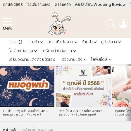
ฤกษ์ดี 2568
ไอเดียงานแต่ง
ครอบครัว
คอร์สเรียน Wedding Review
ค้นหา
L
Menu
10
TOP
แนะนำ
สถานที่แต่งงาน
ร้านค้า
คู่บ่าวสาว
ไอเดียแต่งงาน
เตรียมตัวแต่งงาน
เรียนจัดงานแต่งด้วยตัวเอง
รีวิวงานแต่ง
ไลฟ์สไตล์
LATEST
STORIES
แนะนำ หมอดูพม่า พหลโยธิน 48 –
“ฤกษ์ดี ปี 2568” ฤกษ์แต่งงานและ
ตอบทุกข้อสง
หมอดูพม่าแม่น ๆ ห้ามพลาด!
ฤกษ์มงคล เล็งวันมหาฤกษ์!
เป็นอย่างไร 
You are here:
หน้าหลัก
คลังแท็ก: แต่งงานยุคโควิด