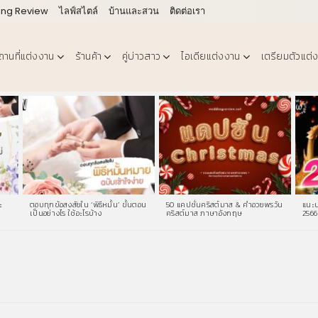
ing Review
ไลฟ์สไตล์
บ้านและสวน
ติดต่อเรา
ถานที่แต่งงาน
ร้านค้า
คู่บ่าวสาว
ไอเดียแต่งงาน
เตรียมตัวแต่
ะ
ตอบทุกข้อสงสัยใน ‘พิธีหมั้น’ ขั้นตอน
50 แคปชั่นคริสต์มาส & คําอวยพรวัน
แนะน
เป็นอย่างไร ใช้อะไรบ้าง
คริสต์มาส ภาษาอังกฤษ
2566