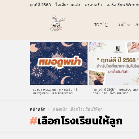
ฤกษ์ดี 2568
ไอเดียงานแต่ง
ครอบครัว
คอร์สเรียน Wedd
10
TOP
แนะนำ
ส
LATEST
STORIES
แนะนำ หมอดูพม่า พหลโยธิน 48 –
“ฤกษ์ดี ปี 2568” ฤกษ์แต่งงานแล
หมอดูพม่าแม่น ๆ ห้ามพลาด!
ฤกษ์มงคล เล็งวันมหาฤกษ์!
You are here:
หน้าหลัก
คลังแท็ก: เลือกโรงเรียนให้ลูก
เลือกโรงเรียนให้ลูก