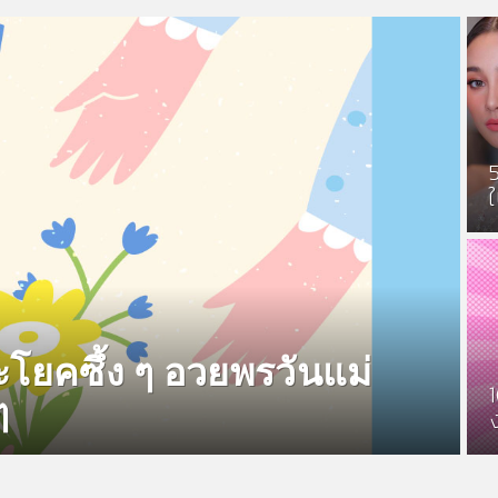
ะโยคซึ้ง ๆ อวยพรวันแม่
ๆ