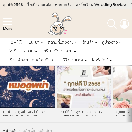
ฤกษ์ดี 2568
ไอเดียงานแต่ง
ครอบครัว
คอร์สเรียน Wedding Review
ค้นหา
L
Menu
10
TOP
แนะนำ
สถานที่แต่งงาน
ร้านค้า
คู่บ่าวสาว
ไอเดียแต่งงาน
เตรียมตัวแต่งงาน
เรียนจัดงานแต่งด้วยตัวเอง
รีวิวงานแต่ง
ไลฟ์สไตล์
LATEST
STORIES
แนะนำ หมอดูพม่า พหลโยธิน 48 –
“ฤกษ์ดี ปี 2568” ฤกษ์แต่งงานและ
ตอบทุกข้อสง
หมอดูพม่าแม่น ๆ ห้ามพลาด!
ฤกษ์มงคล เล็งวันมหาฤกษ์!
เป็นอย่างไร 
You are here:
หน้าหลัก
คลังแท็ก: หลักสูตรอินเตอร์