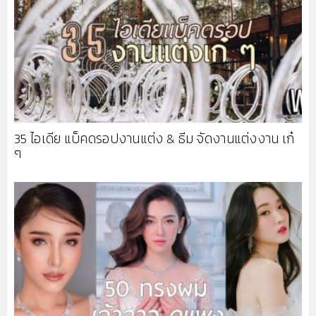
35 ไอเดีย แบ็คดรอปงานแต่ง & ธีม จัดงานแต่งงาน เก๋
ๆ