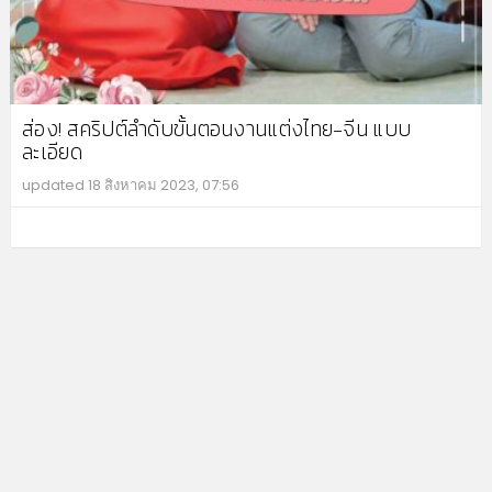
ส่อง! สคริปต์ลำดับขั้นตอนงานแต่งไทย-จีน แบบ
ละเอียด
updated
18 สิงหาคม 2023, 07:56
MO