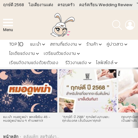
ฤกษ์ดี 2568
ไอเดียงานแต่ง
ครอบครัว
คอร์สเรียน Wedding Review
ค้นหา
L
Menu
10
TOP
แนะนำ
สถานที่แต่งงาน
ร้านค้า
คู่บ่าวสาว
ไอเดียแต่งงาน
เตรียมตัวแต่งงาน
เรียนจัดงานแต่งด้วยตัวเอง
รีวิวงานแต่ง
ไลฟ์สไตล์
LATEST
STORIES
แนะนำ หมอดูพม่า พหลโยธิน 48 –
“ฤกษ์ดี ปี 2568” ฤกษ์แต่งงานและ
ตอบทุกข้อสง
หมอดูพม่าแม่น ๆ ห้ามพลาด!
ฤกษ์มงคล เล็งวันมหาฤกษ์!
เป็นอย่างไร 
You are here:
หน้าหลัก
คลังแท็ก: สคริปต์งานแต่งจีน