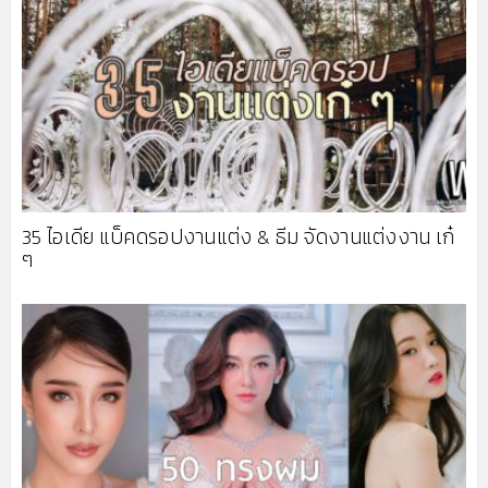
35 ไอเดีย แบ็คดรอปงานแต่ง & ธีม จัดงานแต่งงาน เก๋
ๆ