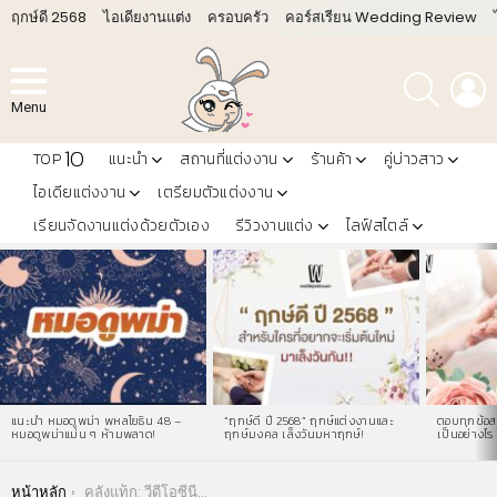
ฤกษ์ดี 2568
ไอเดียงานแต่ง
ครอบครัว
คอร์สเรียน Wedding Review
ค้นหา
L
Menu
10
TOP
แนะนำ
สถานที่แต่งงาน
ร้านค้า
คู่บ่าวสาว
ไอเดียแต่งงาน
เตรียมตัวแต่งงาน
เรียนจัดงานแต่งด้วยตัวเอง
รีวิวงานแต่ง
ไลฟ์สไตล์
LATEST
STORIES
แนะนำ หมอดูพม่า พหลโยธิน 48 –
“ฤกษ์ดี ปี 2568” ฤกษ์แต่งงานและ
ตอบทุกข้อสง
หมอดูพม่าแม่น ๆ ห้ามพลาด!
ฤกษ์มงคล เล็งวันมหาฤกษ์!
เป็นอย่างไร 
You are here:
หน้าหลัก
คลังแท็ก: วีดีโอซีนีม่า งานแต่ง