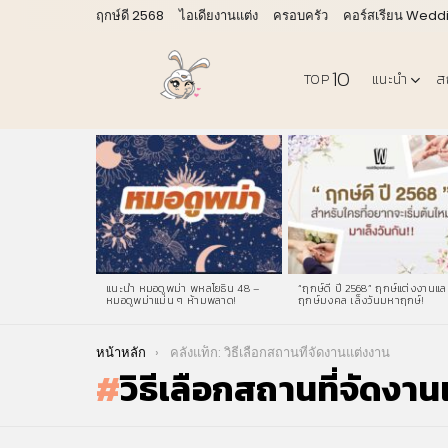
ฤกษ์ดี 2568
ไอเดียงานแต่ง
ครอบครัว
คอร์สเรียน Wedd
10
TOP
แนะนำ
ส
LATEST
STORIES
แนะนำ หมอดูพม่า พหลโยธิน 48 –
“ฤกษ์ดี ปี 2568” ฤกษ์แต่งงานแล
หมอดูพม่าแม่น ๆ ห้ามพลาด!
ฤกษ์มงคล เล็งวันมหาฤกษ์!
You are here:
หน้าหลัก
คลังแท็ก: วิธีเลือกสถานที่จัดงานแต่งงาน
วิธีเลือกสถานที่จัดงา