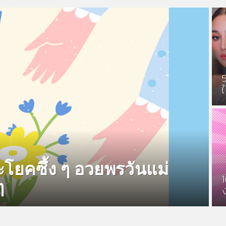
ะโยคซึ้ง ๆ อวยพรวันแม่
ๆ