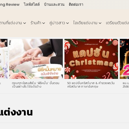
ing Review
ไลฟ์สไตล์
บ้านและสวน
ติดต่อเรา
ถานที่แต่งงาน
ร้านค้า
คู่บ่าวสาว
ไอเดียแต่งงาน
เตรียมตัวแต่
ะ
ตอบทุกข้อสงสัยใน ‘พิธีหมั้น’ ขั้นตอน
50 แคปชั่นคริสต์มาส & คําอวยพรวัน
แนะน
เป็นอย่างไร ใช้อะไรบ้าง
คริสต์มาส ภาษาอังกฤษ
2566
นแต่งงาน