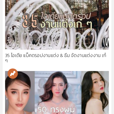
35 ไอเดีย แบ็คดรอปงานแต่ง & ธีม จัดงานแต่งงาน เก๋
ๆ