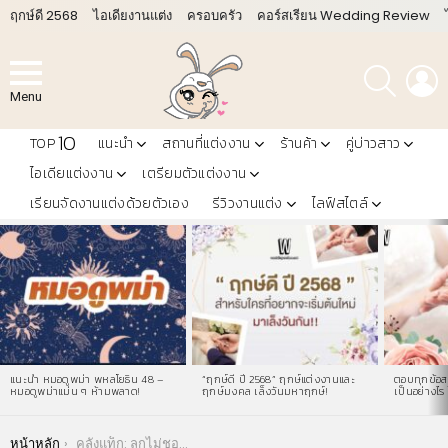
ฤกษ์ดี 2568
ไอเดียงานแต่ง
ครอบครัว
คอร์สเรียน Wedding Review
ค้นหา
L
Menu
10
TOP
แนะนำ
สถานที่แต่งงาน
ร้านค้า
คู่บ่าวสาว
ไอเดียแต่งงาน
เตรียมตัวแต่งงาน
เรียนจัดงานแต่งด้วยตัวเอง
รีวิวงานแต่ง
ไลฟ์สไตล์
LATEST
STORIES
แนะนำ หมอดูพม่า พหลโยธิน 48 –
“ฤกษ์ดี ปี 2568” ฤกษ์แต่งงานและ
ตอบทุกข้อสง
หมอดูพม่าแม่น ๆ ห้ามพลาด!
ฤกษ์มงคล เล็งวันมหาฤกษ์!
เป็นอย่างไร 
You are here:
หน้าหลัก
คลังแท็ก: ลูกไม่ชอบออกกำลังกาย