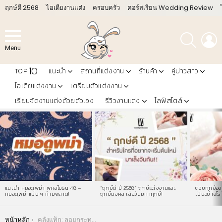
ฤกษ์ดี 2568
ไอเดียงานแต่ง
ครอบครัว
คอร์สเรียน Wedding Review
ค้นหา
L
Menu
10
TOP
แนะนำ
สถานที่แต่งงาน
ร้านค้า
คู่บ่าวสาว
ไอเดียแต่งงาน
เตรียมตัวแต่งงาน
เรียนจัดงานแต่งด้วยตัวเอง
รีวิวงานแต่ง
ไลฟ์สไตล์
LATEST
STORIES
แนะนำ หมอดูพม่า พหลโยธิน 48 –
“ฤกษ์ดี ปี 2568” ฤกษ์แต่งงานและ
ตอบทุกข้อสง
หมอดูพม่าแม่น ๆ ห้ามพลาด!
ฤกษ์มงคล เล็งวันมหาฤกษ์!
เป็นอย่างไร 
You are here:
หน้าหลัก
คลังแท็ก: ลอยกระทง กรุงเทพ 2566