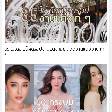
35 ไอเดีย แบ็คดรอปงานแต่ง & ธีม จัดงานแต่งงาน เก๋
ๆ