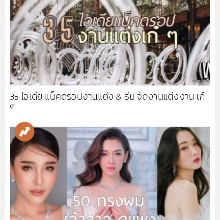
35 ไอเดีย แบ็คดรอปงานแต่ง & ธีม จัดงานแต่งงาน เก๋
ๆ