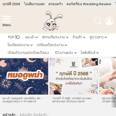
ฤกษ์ดี 2568
ไอเดียงานแต่ง
ครอบครัว
คอร์สเรียน Wedding Review
ค้นหา
L
Menu
10
TOP
แนะนำ
สถานที่แต่งงาน
ร้านค้า
คู่บ่าวสาว
ไอเดียแต่งงาน
เตรียมตัวแต่งงาน
เรียนจัดงานแต่งด้วยตัวเอง
รีวิวงานแต่ง
ไลฟ์สไตล์
LATEST
STORIES
แนะนำ หมอดูพม่า พหลโยธิน 48 –
“ฤกษ์ดี ปี 2568” ฤกษ์แต่งงานและ
ตอบทุกข้อสง
หมอดูพม่าแม่น ๆ ห้ามพลาด!
ฤกษ์มงคล เล็งวันมหาฤกษ์!
เป็นอย่างไร 
You are here:
หน้าหลัก
คลังแท็ก: ฝังเข็มรักษาไมเกรน