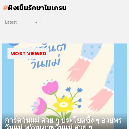
ฝังเข็มรักษาไมเกรน
MOST VIEWED
การ์ดวันแม่ สวย ๆ ประโยคซึ้ง ๆ อวยพร
วันแม่ พร้อมภาพวันแม่ สวย ๆ