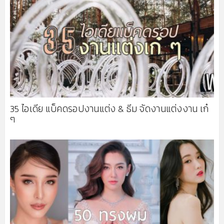
35 ไอเดีย แบ็คดรอปงานแต่ง & ธีม จัดงานแต่งงาน เก๋
ๆ