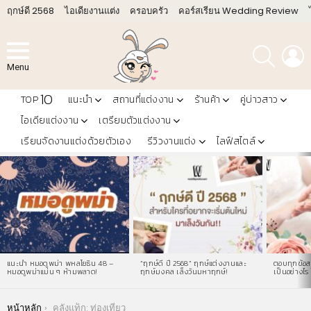
ฤกษ์ดี 2568
ไอเดียงานแต่ง
ครอบครัว
คอร์สเรียน Wedding Review
ค้นหา
L
Menu
10
TOP
แนะนำ
สถานที่แต่งงาน
ร้านค้า
คู่บ่าวสาว
ไอเดียแต่งงาน
เตรียมตัวแต่งงาน
เรียนจัดงานแต่งด้วยตัวเอง
รีวิวงานแต่ง
ไลฟ์สไตล์
LATEST
STORIES
แนะนำ หมอดูพม่า พหลโยธิน 48 –
“ฤกษ์ดี ปี 2568” ฤกษ์แต่งงานและ
ตอบทุกข้อสง
หมอดูพม่าแม่น ๆ ห้ามพลาด!
ฤกษ์มงคล เล็งวันมหาฤกษ์!
เป็นอย่างไร 
You are here:
หน้าหลัก
คลังแท็ก: ท่องเที่ยว