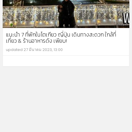
แนะนำ 7 ที่พักในโตเกียว ญี่ปุ่น เดินทางสะดวก ใกล้ที่
เที่ยว & ร้านอาหารดัง เพียบ!
updated
27 มีนาคม 2023, 13:00
MO