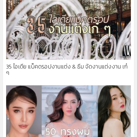
35 ไอเดีย แบ็คดรอปงานแต่ง & ธีม จัดงานแต่งงาน เก๋
ๆ