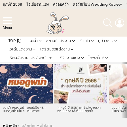
ฤกษ์ดี 2568
ไอเดียงานแต่ง
ครอบครัว
คอร์สเรียน Wedding Review
ค้นหา
L
Menu
10
TOP
แนะนำ
สถานที่แต่งงาน
ร้านค้า
คู่บ่าวสาว
ไอเดียแต่งงาน
เตรียมตัวแต่งงาน
เรียนจัดงานแต่งด้วยตัวเอง
รีวิวงานแต่ง
ไลฟ์สไตล์
LATEST
STORIES
แนะนำ หมอดูพม่า พหลโยธิน 48 –
“ฤกษ์ดี ปี 2568” ฤกษ์แต่งงานและ
ตอบทุกข้อสง
หมอดูพม่าแม่น ๆ ห้ามพลาด!
ฤกษ์มงคล เล็งวันมหาฤกษ์!
เป็นอย่างไร 
You are here:
หน้าหลัก
คลังแท็ก: ชุดไปงานแต่งกลางวัน