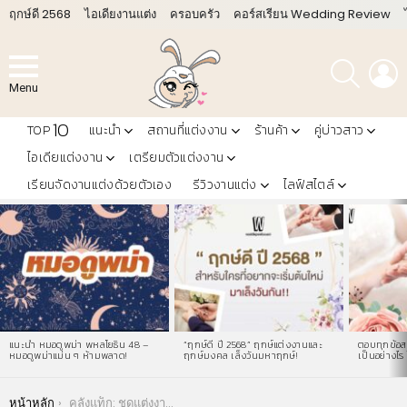
ฤกษ์ดี 2568
ไอเดียงานแต่ง
ครอบครัว
คอร์สเรียน Wedding Review
ค้นหา
L
Menu
10
TOP
แนะนำ
สถานที่แต่งงาน
ร้านค้า
คู่บ่าวสาว
ไอเดียแต่งงาน
เตรียมตัวแต่งงาน
เรียนจัดงานแต่งด้วยตัวเอง
รีวิวงานแต่ง
ไลฟ์สไตล์
LATEST
STORIES
แนะนำ หมอดูพม่า พหลโยธิน 48 –
“ฤกษ์ดี ปี 2568” ฤกษ์แต่งงานและ
ตอบทุกข้อสง
หมอดูพม่าแม่น ๆ ห้ามพลาด!
ฤกษ์มงคล เล็งวันมหาฤกษ์!
เป็นอย่างไร 
You are here:
หน้าหลัก
คลังแท็ก: ชุดแต่งงาน 2018