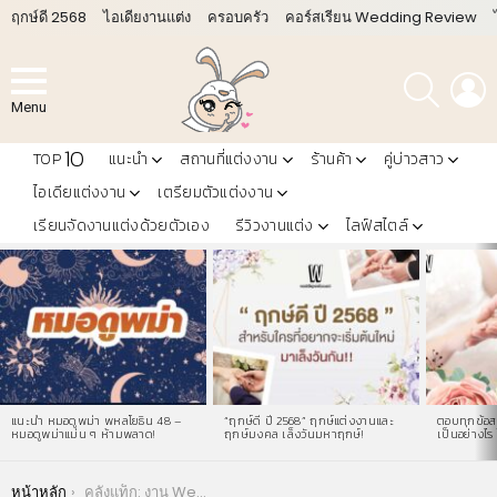
ฤกษ์ดี 2568
ไอเดียงานแต่ง
ครอบครัว
คอร์สเรียน Wedding Review
ค้นหา
L
Menu
10
TOP
แนะนำ
สถานที่แต่งงาน
ร้านค้า
คู่บ่าวสาว
ไอเดียแต่งงาน
เตรียมตัวแต่งงาน
เรียนจัดงานแต่งด้วยตัวเอง
รีวิวงานแต่ง
ไลฟ์สไตล์
LATEST
STORIES
แนะนำ หมอดูพม่า พหลโยธิน 48 –
“ฤกษ์ดี ปี 2568” ฤกษ์แต่งงานและ
ตอบทุกข้อสง
หมอดูพม่าแม่น ๆ ห้ามพลาด!
ฤกษ์มงคล เล็งวันมหาฤกษ์!
เป็นอย่างไร 
You are here:
หน้าหลัก
คลังแท็ก: งาน Wedding Fair 2017