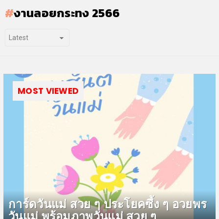
งานลอยกระทง 2566
MOST VIEWED
การ์ดวันแม่ สวย ๆ ประโยคซึ้ง ๆ อวยพร
วันแม่ พร้อมภาพวันแม่ สวย ๆ