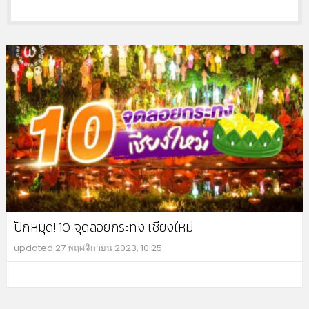
ปักหมุด! 10 จุดลอยกระทง เชียงใหม่
updated
27 พฤศจิกายน 2023, 10:25
MO