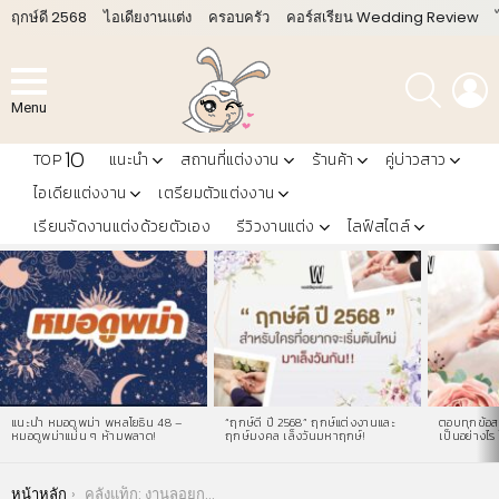
ฤกษ์ดี 2568
ไอเดียงานแต่ง
ครอบครัว
คอร์สเรียน Wedding Review
ค้นหา
L
Menu
10
TOP
แนะนำ
สถานที่แต่งงาน
ร้านค้า
คู่บ่าวสาว
ไอเดียแต่งงาน
เตรียมตัวแต่งงาน
เรียนจัดงานแต่งด้วยตัวเอง
รีวิวงานแต่ง
ไลฟ์สไตล์
LATEST
STORIES
แนะนำ หมอดูพม่า พหลโยธิน 48 –
“ฤกษ์ดี ปี 2568” ฤกษ์แต่งงานและ
ตอบทุกข้อสง
หมอดูพม่าแม่น ๆ ห้ามพลาด!
ฤกษ์มงคล เล็งวันมหาฤกษ์!
เป็นอย่างไร 
You are here:
หน้าหลัก
คลังแท็ก: งานลอยกระทง 2566