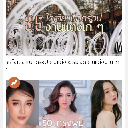
35 ไอเดีย แบ็คดรอปงานแต่ง & ธีม จัดงานแต่งงาน เก๋
ๆ