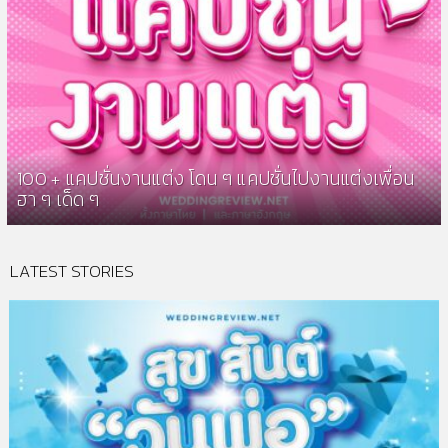
100 + แคปชั่นงานแต่ง โดน ๆ แคปชั่นไปงานแต่งเพื่อน
ฮา ๆ เด็ด ๆ
LATEST STORIES