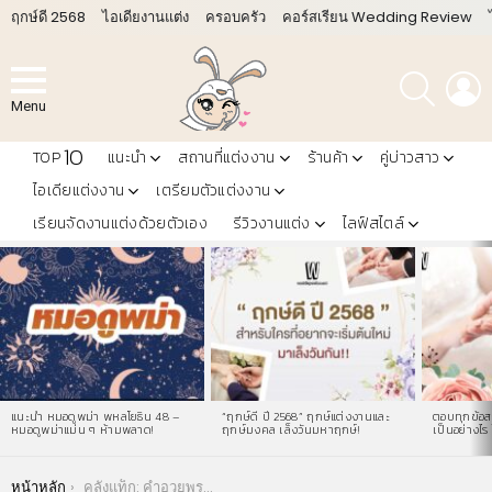
ฤกษ์ดี 2568
ไอเดียงานแต่ง
ครอบครัว
คอร์สเรียน Wedding Review
ค้นหา
L
Menu
10
TOP
แนะนำ
สถานที่แต่งงาน
ร้านค้า
คู่บ่าวสาว
ไอเดียแต่งงาน
เตรียมตัวแต่งงาน
เรียนจัดงานแต่งด้วยตัวเอง
รีวิวงานแต่ง
ไลฟ์สไตล์
LATEST
STORIES
แนะนำ หมอดูพม่า พหลโยธิน 48 –
“ฤกษ์ดี ปี 2568” ฤกษ์แต่งงานและ
ตอบทุกข้อสง
หมอดูพม่าแม่น ๆ ห้ามพลาด!
ฤกษ์มงคล เล็งวันมหาฤกษ์!
เป็นอย่างไร 
You are here:
หน้าหลัก
คลังแท็ก: คำอวยพรวันพ่อ