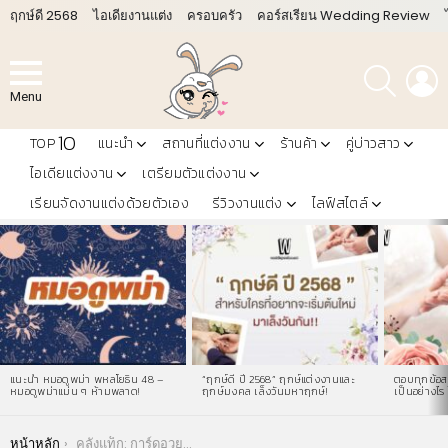
ฤกษ์ดี 2568
ไอเดียงานแต่ง
ครอบครัว
คอร์สเรียน Wedding Review
ค้นหา
L
Menu
10
TOP
แนะนำ
สถานที่แต่งงาน
ร้านค้า
คู่บ่าวสาว
ไอเดียแต่งงาน
เตรียมตัวแต่งงาน
เรียนจัดงานแต่งด้วยตัวเอง
รีวิวงานแต่ง
ไลฟ์สไตล์
LATEST
STORIES
แนะนำ หมอดูพม่า พหลโยธิน 48 –
“ฤกษ์ดี ปี 2568” ฤกษ์แต่งงานและ
ตอบทุกข้อสง
หมอดูพม่าแม่น ๆ ห้ามพลาด!
ฤกษ์มงคล เล็งวันมหาฤกษ์!
เป็นอย่างไร 
You are here:
หน้าหลัก
คลังแท็ก: การ์ดอวยพรวันแม่