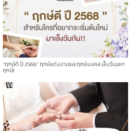
“ฤกษ์ดี ปี 2568” ฤกษ์แต่งงานและฤกษ์มงคล เล็งวันมหา
ฤกษ์!