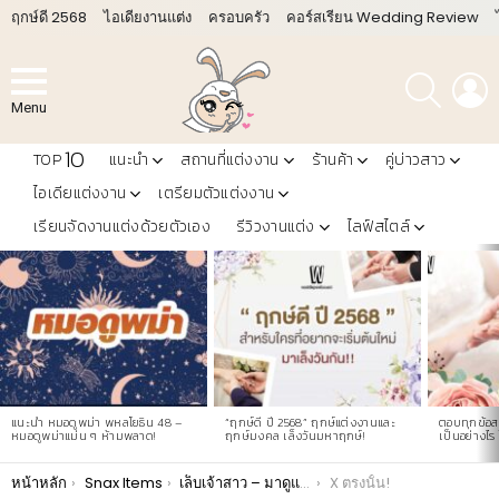
ฤกษ์ดี 2568
ไอเดียงานแต่ง
ครอบครัว
คอร์สเรียน Wedding Review
ค้นหา
L
Menu
10
TOP
แนะนำ
สถานที่แต่งงาน
ร้านค้า
คู่บ่าวสาว
ไอเดียแต่งงาน
เตรียมตัวแต่งงาน
เรียนจัดงานแต่งด้วยตัวเอง
รีวิวงานแต่ง
ไลฟ์สไตล์
LATEST
STORIES
แนะนำ หมอดูพม่า พหลโยธิน 48 –
“ฤกษ์ดี ปี 2568” ฤกษ์แต่งงานและ
ตอบทุกข้อสง
หมอดูพม่าแม่น ๆ ห้ามพลาด!
ฤกษ์มงคล เล็งวันมหาฤกษ์!
เป็นอย่างไร 
You are here:
หน้าหลัก
Snax Items
เล็บเจ้าสาว – มาดูแบบสำหรับ ทำเล็บเจ้าสาว กัน!
X ตรงนั้น!