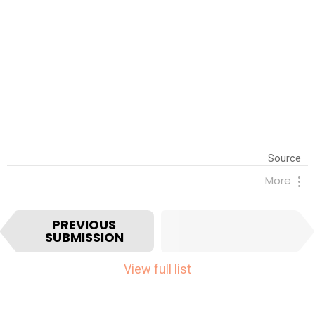
Source
More
I
NEXT
PREVIOUS
SUBMISSION
SUBMISSION
t
e
View full list
m
n