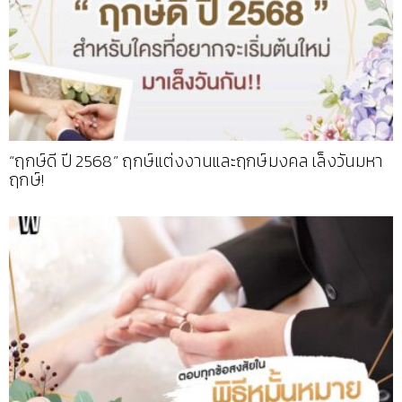
“ฤกษ์ดี ปี 2568” ฤกษ์แต่งงานและฤกษ์มงคล เล็งวันมหา
ฤกษ์!