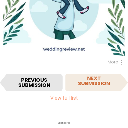
More
I
NEXT
PREVIOUS
SUBMISSION
SUBMISSION
t
e
View full list
m
n
a
Sponsored