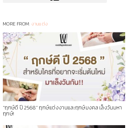
MORE FROM:
งานแต่ง
“ฤกษ์ดี ปี 2568” ฤกษ์แต่งงานและฤกษ์มงคล เล็งวันมหา
ฤกษ์!