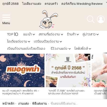
ฤกษ์ดี 2568
ไอเดียงานแต่ง
ครอบครัว
คอร์สเรียน Wedding Review
ค้นหา
L
Menu
10
TOP
แนะนำ
สถานที่แต่งงาน
ร้านค้า
คู่บ่าวสาว
ไอเดียแต่งงาน
เตรียมตัวแต่งงาน
เรียนจัดงานแต่งด้วยตัวเอง
รีวิวงานแต่ง
ไลฟ์สไตล์
LATEST
STORIES
แนะนำ หมอดูพม่า พหลโยธิน 48 –
“ฤกษ์ดี ปี 2568” ฤกษ์แต่งงานและ
ตอบทุกข้อสง
หมอดูพม่าแม่น ๆ ห้ามพลาด!
ฤกษ์มงคล เล็งวันมหาฤกษ์!
เป็นอย่างไร 
You are here:
หน้าหลัก
งานแต่ง
พิธีแต่งงาน
ขั้นตอนพิธีแต่งงานแบบคริสต์ สุดแสนโรแมนติกสำหรับคู่บ่าวสาว