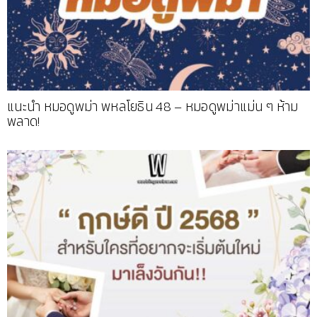
แนะนำ หมอดูพม่า พหลโยธิน 48 – หมอดูพม่าแม่น ๆ ห้าม
พลาด!