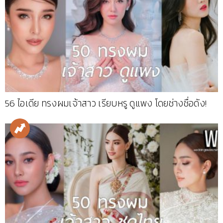
56 ไอเดีย ทรงผมเจ้าสาว เรียบหรู ดูแพง โดยช่างชื่อดัง!