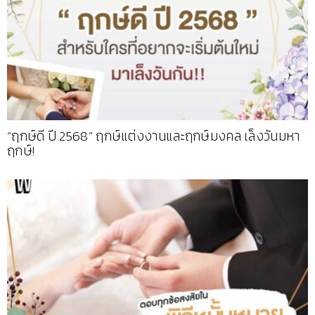
“ฤกษ์ดี ปี 2568” ฤกษ์แต่งงานและฤกษ์มงคล เล็งวันมหา
ฤกษ์!