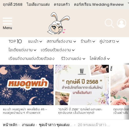
ฤกษ์ดี 2568
ไอเดียงานแต่ง
ครอบครัว
คอร์สเรียน Wedding Review
ค้นหา
L
Menu
10
TOP
แนะนำ
สถานที่แต่งงาน
ร้านค้า
คู่บ่าวสาว
ไอเดียแต่งงาน
เตรียมตัวแต่งงาน
เรียนจัดงานแต่งด้วยตัวเอง
รีวิวงานแต่ง
ไลฟ์สไตล์
LATEST
STORIES
แนะนำ หมอดูพม่า พหลโยธิน 48 –
“ฤกษ์ดี ปี 2568” ฤกษ์แต่งงานและ
ตอบทุกข้อสง
หมอดูพม่าแม่น ๆ ห้ามพลาด!
ฤกษ์มงคล เล็งวันมหาฤกษ์!
เป็นอย่างไร 
You are here:
หน้าหลัก
งานแต่ง
ชุดเจ้าสาว ชุดแต่งงาน
20 ทรงผมเจ้าสาว ชุดไทย โดยช่างชื่อดัง!