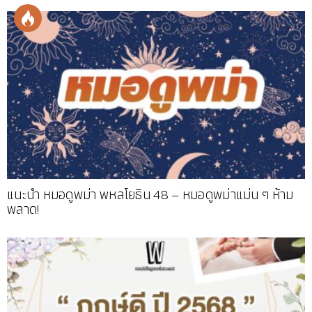
แนะนำ หมอดูพม่า พหลโยธิน 48 – หมอดูพม่าแม่น ๆ ห้าม
พลาด!