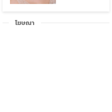
โฆษณา