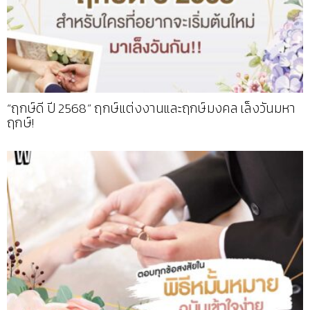
“ฤกษ์ดี ปี 2568” ฤกษ์แต่งงานและฤกษ์มงคล เล็งวันมหา
ฤกษ์!