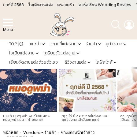
ฤกษ์ดี 2568
ไอเดียงานแต่ง
ครอบครัว
คอร์สเรียน Wedding Review
ค้นหา
L
Menu
10
TOP
แนะนำ
สถานที่แต่งงาน
ร้านค้า
คู่บ่าวสาว
ไอเดียแต่งงาน
เตรียมตัวแต่งงาน
เรียนจัดงานแต่งด้วยตัวเอง
รีวิวงานแต่ง
ไลฟ์สไตล์
LATEST
STORIES
แนะนำ หมอดูพม่า พหลโยธิน 48 –
“ฤกษ์ดี ปี 2568” ฤกษ์แต่งงานและ
ตอบทุกข้อสง
หมอดูพม่าแม่น ๆ ห้ามพลาด!
ฤกษ์มงคล เล็งวันมหาฤกษ์!
เป็นอย่างไร 
You are here:
หน้าหลัก
Vendors - ร้านค้า
ช่างแต่งหน้าเจ้าสาว