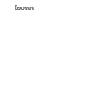
โฆษณา