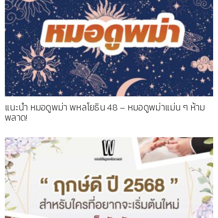
แนะนำ หมอดูพม่า พหลโยธิน 48 – หมอดูพม่าแม่น ๆ ห้าม
พลาด!