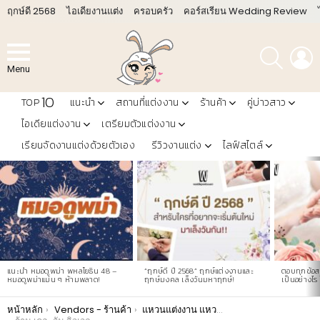
ฤกษ์ดี 2568
ไอเดียงานแต่ง
ครอบครัว
คอร์สเรียน Wedding Review
ค้นหา
L
Menu
10
TOP
แนะนำ
สถานที่แต่งงาน
ร้านค้า
คู่บ่าวสาว
ไอเดียแต่งงาน
เตรียมตัวแต่งงาน
เรียนจัดงานแต่งด้วยตัวเอง
รีวิวงานแต่ง
ไลฟ์สไตล์
LATEST
STORIES
แนะนำ หมอดูพม่า พหลโยธิน 48 –
“ฤกษ์ดี ปี 2568” ฤกษ์แต่งงานและ
ตอบทุกข้อสง
หมอดูพม่าแม่น ๆ ห้ามพลาด!
ฤกษ์มงคล เล็งวันมหาฤกษ์!
เป็นอย่างไร 
You are here:
หน้าหลัก
Vendors - ร้านค้า
แหวนแต่งงาน แหวนหมั้น