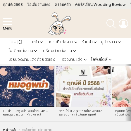
ฤกษ์ดี 2568
ไอเดียงานแต่ง
ครอบครัว
คอร์สเรียน Wedding Review
ค้นหา
L
Menu
10
TOP
แนะนำ
สถานที่แต่งงาน
ร้านค้า
คู่บ่าวสาว
ไอเดียแต่งงาน
เตรียมตัวแต่งงาน
เรียนจัดงานแต่งด้วยตัวเอง
รีวิวงานแต่ง
ไลฟ์สไตล์
LATEST
STORIES
แนะนำ หมอดูพม่า พหลโยธิน 48 –
“ฤกษ์ดี ปี 2568” ฤกษ์แต่งงานและ
ตอบทุกข้อสง
หมอดูพม่าแม่น ๆ ห้ามพลาด!
ฤกษ์มงคล เล็งวันมหาฤกษ์!
เป็นอย่างไร 
You are here:
หน้าหลัก
คลังแท็ก: cinema wedding ราคา