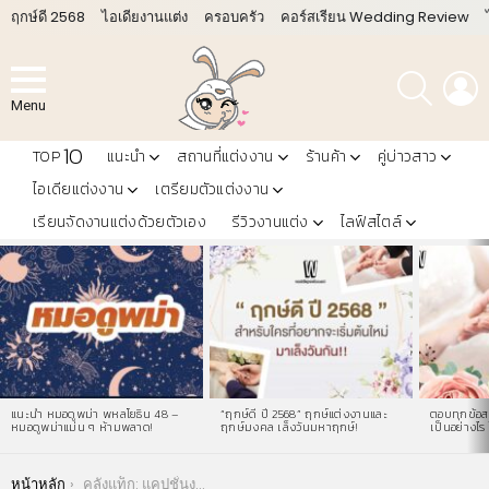
ฤกษ์ดี 2568
ไอเดียงานแต่ง
ครอบครัว
คอร์สเรียน Wedding Review
ค้นหา
L
Menu
10
TOP
แนะนำ
สถานที่แต่งงาน
ร้านค้า
คู่บ่าวสาว
ไอเดียแต่งงาน
เตรียมตัวแต่งงาน
เรียนจัดงานแต่งด้วยตัวเอง
รีวิวงานแต่ง
ไลฟ์สไตล์
LATEST
STORIES
แนะนำ หมอดูพม่า พหลโยธิน 48 –
“ฤกษ์ดี ปี 2568” ฤกษ์แต่งงานและ
ตอบทุกข้อสง
หมอดูพม่าแม่น ๆ ห้ามพลาด!
ฤกษ์มงคล เล็งวันมหาฤกษ์!
เป็นอย่างไร 
You are here:
หน้าหลัก
คลังแท็ก: แคปชั่นงานแต่ง