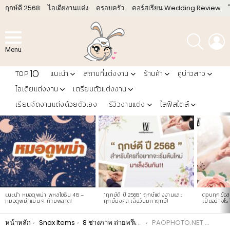
ฤกษ์ดี 2568
ไอเดียงานแต่ง
ครอบครัว
คอร์สเรียน Wedding Review
ค้นหา
L
Menu
10
TOP
แนะนำ
สถานที่แต่งงาน
ร้านค้า
คู่บ่าวสาว
ไอเดียแต่งงาน
เตรียมตัวแต่งงาน
เรียนจัดงานแต่งด้วยตัวเอง
รีวิวงานแต่ง
ไลฟ์สไตล์
LATEST
STORIES
แนะนำ หมอดูพม่า พหลโยธิน 48 –
“ฤกษ์ดี ปี 2568” ฤกษ์แต่งงานและ
ตอบทุกข้อสง
หมอดูพม่าแม่น ๆ ห้ามพลาด!
ฤกษ์มงคล เล็งวันมหาฤกษ์!
เป็นอย่างไร 
You are here:
หน้าหลัก
Snax Items
8 ช่างภาพ ถ่ายพรีเวดดิ้ง ยอดฮิตปี 2018
PAOPHOTO.NET หรือ Paophoto