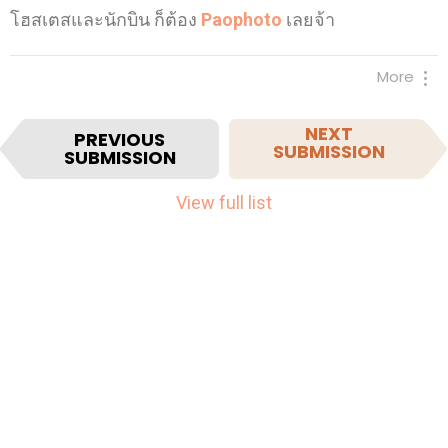
โฮสเตสและนักบิน ก็ต้อง
Paophoto
เลยจ้า
More
I
NEXT
PREVIOUS
SUBMISSION
SUBMISSION
t
e
View full list
m
n
a
v
i
g
a
t