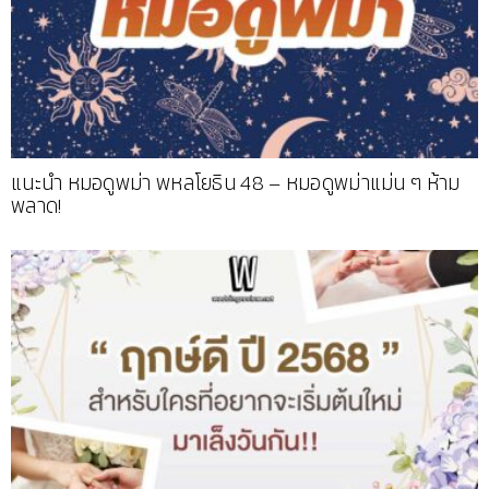
แนะนำ หมอดูพม่า พหลโยธิน 48 – หมอดูพม่าแม่น ๆ ห้าม
พลาด!