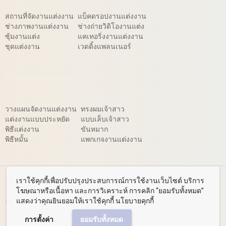
สถานที่จัดงานแต่งงาน
แบ็คดรอปงานแต่งงาน
ช่างภาพงานแต่งงาน
ช่างถ่ายวิดิโองานแต่ง
ซุ้มงานแต่ง
แคเทอริ่งงานแต่งงาน
ชุดแต่งงาน
เวดดิ้งแพลนเนอร์
รีวิวจัดงานแต่งงาน
วางแผนจัดงานแต่งงาน
ทรงผมเจ้าสาว
แต่งงานแบบประหยัด
แบบเล็บเจ้าสาว
พิธีแต่งงาน
ขันหมาก
พิธีหมั้น
แพกเกจงานแต่งงาน
© 2026 WeddingReview.net
เราใช้คุกกี้เพื่อปรับปรุงประสบการณ์การใช้งานเว็บไซต์ บริการ
โฆษณาหรือเนื้อหา และการวิเคราะห์ การคลิก “ยอมรับทั้งหมด”
สถานที่แต่งงาน
ร้านค้างานแต่ง
คอร์สเรียนคู่มือจัดงานแต่งงาน
แสดงว่าคุณยินยอมให้เราใช้คุกกี้ นโยบายคุกกี้
ไอเดียแต่งงาน
กระเป๋าแบรนด์เนม
เที่ยวญี่ปุ่น
ผ่าตัดไส้ติ่ง
ติดต่อ
การตั้งค่า
ยอมรับทั้งหมด