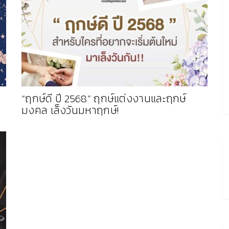
“ฤกษ์ดี ปี 2568” ฤกษ์แต่งงานและฤกษ์
มงคล เล็งวันมหาฤกษ์!