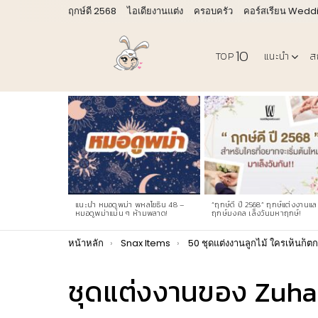
ฤกษ์ดี 2568
ไอเดียงานแต่ง
ครอบครัว
คอร์สเรียน Wedd
10
TOP
แนะนำ
ส
LATEST
STORIES
แนะนำ หมอดูพม่า พหลโยธิน 48 –
“ฤกษ์ดี ปี 2568” ฤกษ์แต่งงานแล
หมอดูพม่าแม่น ๆ ห้ามพลาด!
ฤกษ์มงคล เล็งวันมหาฤกษ์!
You are here:
หน้าหลัก
Snax Items
50 ชุดแต่งงานลูกไม้ ใครเห็นก็ตก
ชุดแต่งงานของ Zuha