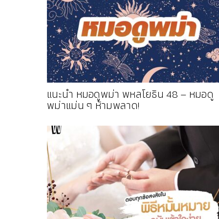
แนะนำ หมอดูพม่า พหลโยธิน 48 – หมอดู
พม่าแม่น ๆ ห้ามพลาด!