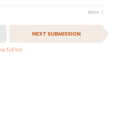
More
NEXT SUBMISSION
w full list