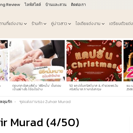
ing Review
ไลฟ์สไตล์
บ้านและสวน
ติดต่อเรา
ถานที่แต่งงาน
ร้านค้า
คู่บ่าวสาว
ไอเดียแต่งงาน
เตรียมตัวแต่
ะ
ตอบทุกข้อสงสัยใน ‘พิธีหมั้น’ ขั้นตอน
50 แคปชั่นคริสต์มาส & คําอวยพรวัน
แนะน
เป็นอย่างไร ใช้อะไรบ้าง
คริสต์มาส ภาษาอังกฤษ
2566
หลุมรัก
ชุดแต่งงานของ Zuhair Murad
ir Murad (4/50)