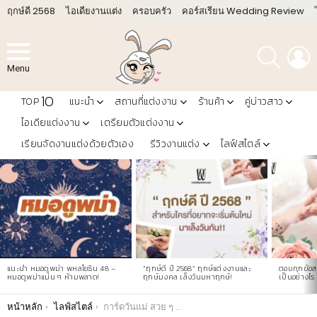
ฤกษ์ดี 2568
ไอเดียงานแต่ง
ครอบครัว
คอร์สเรียน Wedding Review
ค้นหา
L
Menu
10
TOP
แนะนำ
สถานที่แต่งงาน
ร้านค้า
คู่บ่าวสาว
ไอเดียแต่งงาน
เตรียมตัวแต่งงาน
เรียนจัดงานแต่งด้วยตัวเอง
รีวิวงานแต่ง
ไลฟ์สไตล์
LATEST
STORIES
แนะนำ หมอดูพม่า พหลโยธิน 48 –
“ฤกษ์ดี ปี 2568” ฤกษ์แต่งงานและ
ตอบทุกข้อสง
หมอดูพม่าแม่น ๆ ห้ามพลาด!
ฤกษ์มงคล เล็งวันมหาฤกษ์!
เป็นอย่างไร 
You are here:
หน้าหลัก
ไลฟ์สไตล์
การ์ดวันแม่ สวย ๆ ประโยคซึ้ง ๆ อวยพรวันแม่ พร้อมภาพวันแม่ สวย ๆ