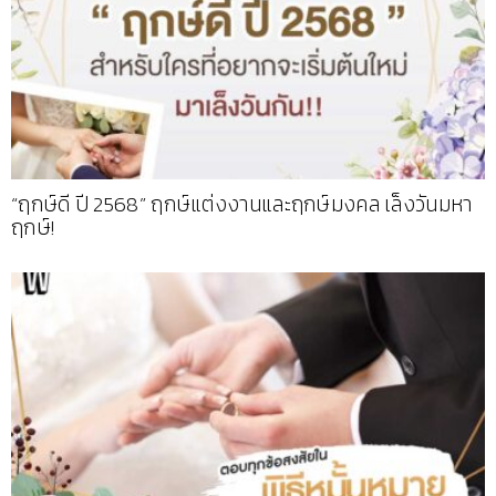
“ฤกษ์ดี ปี 2568” ฤกษ์แต่งงานและฤกษ์มงคล เล็งวันมหา
ฤกษ์!