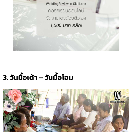
3. วันมื้อเต้า – วันมื้อโฮม