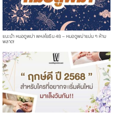
แนะนำ หมอดูพม่า พหลโยธิน 48 – หมอดูพม่าแม่น ๆ ห้าม
พลาด!