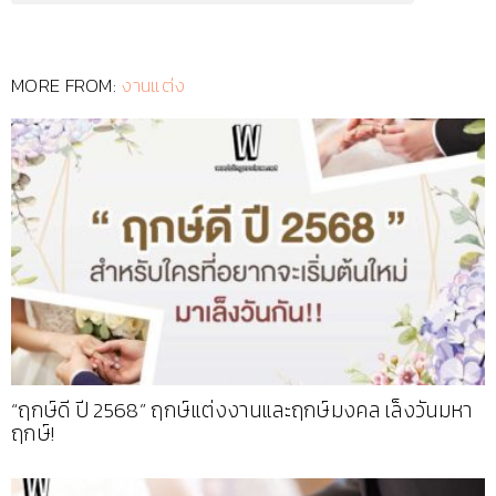
MORE FROM:
งานแต่ง
“ฤกษ์ดี ปี 2568” ฤกษ์แต่งงานและฤกษ์มงคล เล็งวันมหา
ฤกษ์!