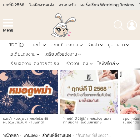
ฤกษ์ดี 2568
ไอเดียงานแต่ง
ครอบครัว
คอร์สเรียน Wedding Review
ค้นหา
L
Menu
10
TOP
แนะนำ
สถานที่แต่งงาน
ร้านค้า
คู่บ่าวสาว
ไอเดียแต่งงาน
เตรียมตัวแต่งงาน
เรียนจัดงานแต่งด้วยตัวเอง
รีวิวงานแต่ง
ไลฟ์สไตล์
LATEST
STORIES
แนะนำ หมอดูพม่า พหลโยธิน 48 –
“ฤกษ์ดี ปี 2568” ฤกษ์แต่งงานและ
ตอบทุกข้อสง
หมอดูพม่าแม่น ๆ ห้ามพลาด!
ฤกษ์มงคล เล็งวันมหาฤกษ์!
เป็นอย่างไร 
You are here:
หน้าหลัก
งานแต่ง
ลำดับพิธีงานแต่ง
“กินดอง” พิธีแต่งงานแบบอีสาน (ขั้นตอนการ ไหว้ผี ผูกข้อมือ)