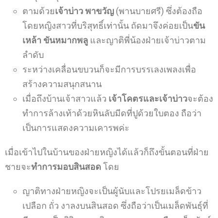
ตามด้วย
เจ้าบ่าว
พาขวัญ
(พานบายศรี) ซึ่งต้องถือ
โดยหญิงสาวที่บริสุทธิ์เท่านั้น
ถัดมาจึงค่อยเป็น
ขัน
เหล้า ขันหมากพลู
และญาติพี่น้องฝ่ายเจ้าบ่าวตาม
ลำดับ
ระหว่างเคลื่อนขบวนก็จะมีการบรรเลงเพลงเพื่อ
สร้างความสนุกสนาน
เมื่อถึงบ้านเจ้าสาวแล้ว
เจ้าโคตรและเจ้าบ่าว
จะต้อง
ทำการล้างเท้าด้วยหินลับมีดที่ปูด้วยใบตอง ถือว่า
เป็นการแสดงความเคารพค่ะ
เมื่อเข้าไปในบ้านของฝ่ายหญิงได้แล้วก็ถึงขั้นตอนที่ฝ่าย
ชายจะ
ทำการมอบสินสอด
โดย
ญาติทางฝ่ายหญิงจะเป็นผู้นับและโปรยเมล็ดข้าว
เปลือก ถั่ว งาลงบนสินสอด
ซึ่งถือว่าเป็นเมล็ดพันธุ์ที่